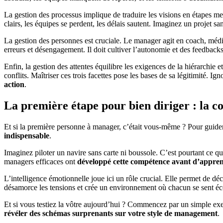
La gestion des processus implique de traduire les visions en étapes mes
clairs, les équipes se perdent, les délais sautent. Imaginez un projet san
La gestion des personnes est cruciale. Le manager agit en coach, média
erreurs et désengagement. Il doit cultiver l’autonomie et des feedback
Enfin, la gestion des attentes équilibre les exigences de la hiérarchie e
conflits. Maîtriser ces trois facettes pose les bases de sa légitimité. I
action
.
La première étape pour bien diriger : la c
Et si la première personne à manager, c’était vous-même ? Pour guider 
indispensable
.
Imaginez piloter un navire sans carte ni boussole. C’est pourtant ce q
managers efficaces ont
développé cette compétence avant d’apprend
L’intelligence émotionnelle joue ici un rôle crucial. Elle permet de 
désamorce les tensions et crée un environnement où chacun se sent écou
Et si vous testiez la vôtre aujourd’hui ? Commencez par un simple exe
révéler des schémas surprenants sur votre style de management
.