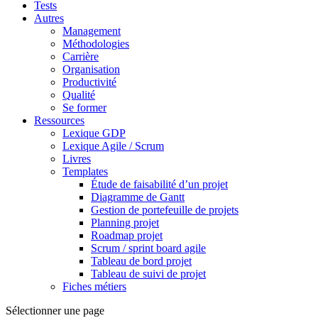
Tests
Autres
Management
Méthodologies
Carrière
Organisation
Productivité
Qualité
Se former
Ressources
Lexique GDP
Lexique Agile / Scrum
Livres
Templates
Étude de faisabilité d’un projet
Diagramme de Gantt
Gestion de portefeuille de projets
Planning projet
Roadmap projet
Scrum / sprint board agile
Tableau de bord projet
Tableau de suivi de projet
Fiches métiers
Sélectionner une page