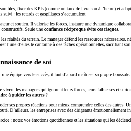
urables, fixer des KPIs (comme un taux de livraison à l’heure) et adapte
s suivi : les retards et gaspillages s’accumulent.
teur et soutien. Il valorise les forces, instaure une dynamique collabo
s constructifs. Seule une
confiance réciproque évite ces risques
.
t les réalités du terrain. Le manager défend les ressources nécessaires, né
gnorer l’une d’elles le cantonne à des tâches opérationnelles, sacrifiant 
onnaissance de soi
une équipe vers le succès, il faut d’abord maîtriser sa propre boussole
ue vivent les managers qui ignorent leurs forces, leurs faiblesses et su
re à guider les autres
?
décoder ses propres réactions pour mieux comprendre celles des autres. 
té. D’ailleurs, les entreprises avec des dirigeants émotionnellement in
rcice : notez vos émotions quotidiennes et les situations qui les déclen