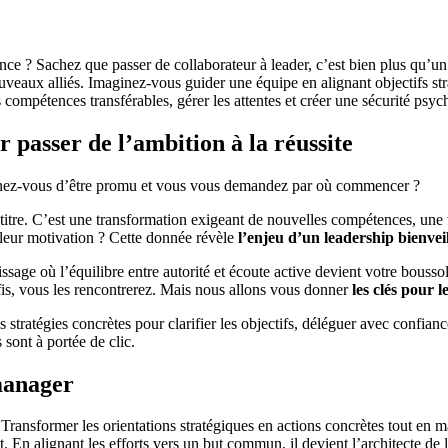
 ? Sachez que passer de collaborateur à leader, c’est bien plus qu’un 
veaux alliés. Imaginez-vous guider une équipe en alignant objectifs strat
ompétences transférables, gérer les attentes et créer une sécurité psych
 passer de l’ambition à la réussite
nez-vous d’être promu et vous vous demandez par où commencer ?
itre. C’est une transformation exigeant de nouvelles compétences, une vi
 leur motivation ? Cette donnée révèle
l’enjeu d’un leadership bienvei
ssage où l’équilibre entre autorité et écoute active devient votre bousso
is, vous les rencontrerez. Mais nous allons vous donner
les clés pour 
tratégies concrètes pour clarifier les objectifs, déléguer avec confianc
 sont à portée de clic.
manager
? Transformer les orientations stratégiques en actions concrètes tout en 
t. En alignant les efforts vers un but commun, il devient l’architecte de