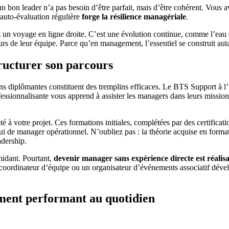
 un bon leader n’a pas besoin d’être parfait, mais d’être cohérent. Vous
 auto-évaluation régulière
forge la résilience managériale
.
 un voyage en ligne droite. C’est une évolution continue, comme l’eau q
ours de leur équipe. Parce qu’en management, l’essentiel se construit au
tructurer son parcours
ns diplômantes constituent des tremplins efficaces. Le BTS Support à 
fessionnalisante vous apprend à assister les managers dans leurs missio
é à votre projet. Ces formations initiales, complétées par des certifica
lui de manager opérationnel. N’oubliez pas : la théorie acquise en format
adership.
midant. Pourtant,
devenir manager sans expérience directe est réalis
Un coordinateur d’équipe ou un organisateur d’événements associatif déve
ement performant au quotidien