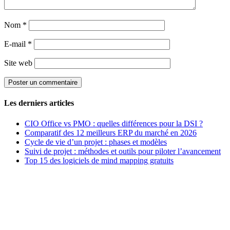
Nom
*
E-mail
*
Site web
Les derniers articles
CIO Office vs PMO : quelles différences pour la DSI ?
Comparatif des 12 meilleurs ERP du marché en 2026
Cycle de vie d’un projet : phases et modèles
Suivi de projet : méthodes et outils pour piloter l’avancement
Top 15 des logiciels de mind mapping gratuits