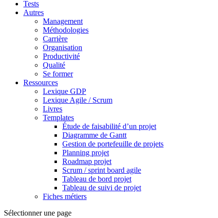
Tests
Autres
Management
Méthodologies
Carrière
Organisation
Productivité
Qualité
Se former
Ressources
Lexique GDP
Lexique Agile / Scrum
Livres
Templates
Étude de faisabilité d’un projet
Diagramme de Gantt
Gestion de portefeuille de projets
Planning projet
Roadmap projet
Scrum / sprint board agile
Tableau de bord projet
Tableau de suivi de projet
Fiches métiers
Sélectionner une page