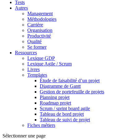
Tests
Autres
Management
Méthodologies
Carrière
Organisation
Productivité
Qualité
Se former
Ressources
Lexique GDP
Lexique Agile / Scrum
Livres
Templates
Étude de faisabilité d’un projet
Diagramme de Gantt
Gestion de portefeuille de projets
Planning projet
Roadmap projet
Scrum / sprint board agile
Tableau de bord projet
Tableau de suivi de projet
Fiches métiers
Sélectionner une page