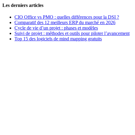
Les derniers articles
CIO Office vs PMO : quelles différences pour la DSI ?
Comparatif des 12 meilleurs ERP du marché en 2026
Cycle de vie d’un projet : phases et modèles
Suivi de projet : méthodes et outils pour piloter l’avancement
Top 15 des logiciels de mind mapping gratuits