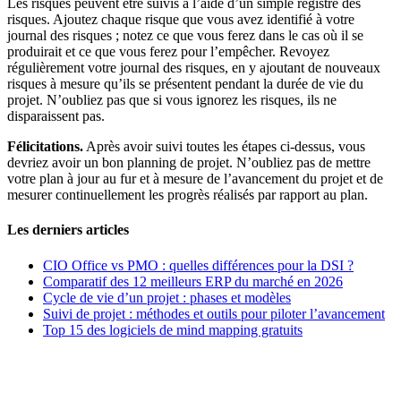
Les risques peuvent être suivis à l’aide d’un simple registre des
risques. Ajoutez chaque risque que vous avez identifié à votre
journal des risques ; notez ce que vous ferez dans le cas où il se
produirait et ce que vous ferez pour l’empêcher. Revoyez
régulièrement votre journal des risques, en y ajoutant de nouveaux
risques à mesure qu’ils se présentent pendant la durée de vie du
projet. N’oubliez pas que si vous ignorez les risques, ils ne
disparaissent pas.
Félicitations.
Après avoir suivi toutes les étapes ci-dessus, vous
devriez avoir un bon planning de projet. N’oubliez pas de mettre
votre plan à jour au fur et à mesure de l’avancement du projet et de
mesurer continuellement les progrès réalisés par rapport au plan.
Les derniers articles
CIO Office vs PMO : quelles différences pour la DSI ?
Comparatif des 12 meilleurs ERP du marché en 2026
Cycle de vie d’un projet : phases et modèles
Suivi de projet : méthodes et outils pour piloter l’avancement
Top 15 des logiciels de mind mapping gratuits