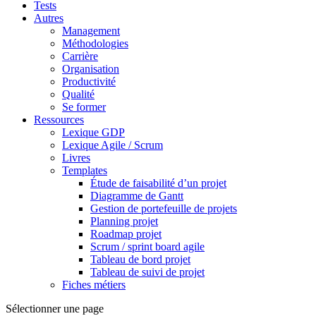
Tests
Autres
Management
Méthodologies
Carrière
Organisation
Productivité
Qualité
Se former
Ressources
Lexique GDP
Lexique Agile / Scrum
Livres
Templates
Étude de faisabilité d’un projet
Diagramme de Gantt
Gestion de portefeuille de projets
Planning projet
Roadmap projet
Scrum / sprint board agile
Tableau de bord projet
Tableau de suivi de projet
Fiches métiers
Sélectionner une page