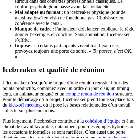
surtout dans des contextes professionnels classiques. Le
confort psychologique passe avant la spontanéité.
Mal adapté au format
: un icebreaker physique (tour de
marshmallow) en visio ne fonctionne pas. Choisissez en
cohérence avec le canal.
Manque de cadre
: l’animateur doit lancer, expliquer la règle,
donner l’exemple, et conclure. Sans animation, l’icebreaker
s’effrite.
Imposé
: si certains participants vivent mal l’exercice,
prévoyez toujours une porte de sortie.
« Tu passes, c’est OK.
»
Icebreaker et qualité de réunion
L’icebreaker n’est qu’une brique d’une réunion réussie. Pour des
points productifs, combinez avec un ordre du jour clair, un timing
tenu, un animateur engagé et un
compte rendu de réunion
structuré.
Pour le démarrage d’un projet, l’icebreaker prend toute sa place lors
du
kick-off meeting
, où il pose les bases relationnelles d’un travail
collectif sur plusieurs mois.
Plus largement, l’icebreaker contribue à la
cohésion d’équipe
et à un
climat de travail favorable, notamment pour des équipes hybrides où
les occasions informelles se sont raréfiées. C’est aussi une porte
d’entrée vers des formats plus structurés comme les
jeux de team