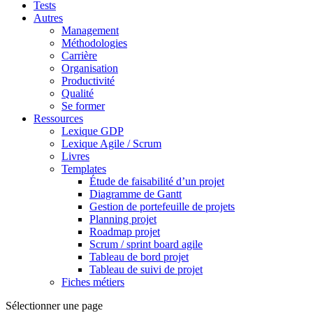
Tests
Autres
Management
Méthodologies
Carrière
Organisation
Productivité
Qualité
Se former
Ressources
Lexique GDP
Lexique Agile / Scrum
Livres
Templates
Étude de faisabilité d’un projet
Diagramme de Gantt
Gestion de portefeuille de projets
Planning projet
Roadmap projet
Scrum / sprint board agile
Tableau de bord projet
Tableau de suivi de projet
Fiches métiers
Sélectionner une page