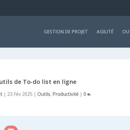
GESTION DE PROJET
AGILITÉ
OU
tils de To-do list en ligne
et
|
23 Fév 2025
|
Outils
,
Productivité
|
0