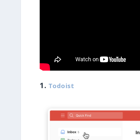
1.
Todoist