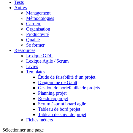
Tests
Autres
Management
Méthodologies
Carrière
Organisation
Productivité
Qualité
Se former
Ressources
Lexique GDP
Lexique Agile / Scrum
Livres
Templates
Étude de faisabilité d’un projet
Diagramme de Gantt
Gestion de portefeuille de projets
Planning projet
Roadmap projet
Scrum / sprint board agile
Tableau de bord projet
Tableau de suivi de projet
Fiches métiers
Sélectionner une page