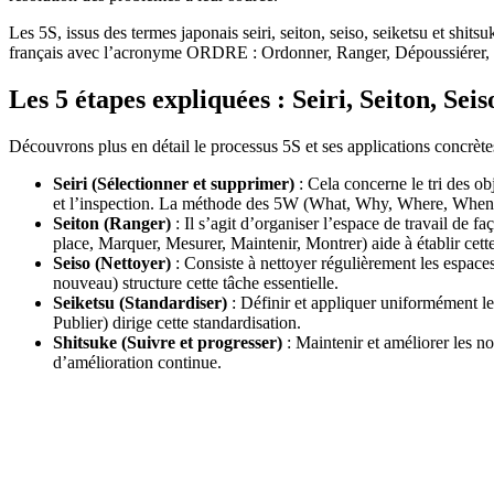
Les 5S, issus des termes japonais seiri, seiton, seiso, seiketsu et shi
français avec l’acronyme ORDRE : Ordonner, Ranger, Dépoussiérer, R
Les 5 étapes expliquées : Seiri, Seiton, Seis
Découvrons plus en détail le processus 5S et ses applications concrète
Seiri (Sélectionner et supprimer)
: Cela concerne le tri des obj
et l’inspection. La méthode des 5W (What, Why, Where, When, Wh
Seiton (Ranger)
: Il s’agit d’organiser l’espace de travail de 
place, Marquer, Mesurer, Maintenir, Montrer) aide à établir cett
Seiso (Nettoyer)
: Consiste à nettoyer régulièrement les espace
nouveau) structure cette tâche essentielle.
Seiketsu (Standardiser)
: Définir et appliquer uniformément le
Publier) dirige cette standardisation.
Shitsuke (Suivre et progresser)
: Maintenir et améliorer les n
d’amélioration continue.