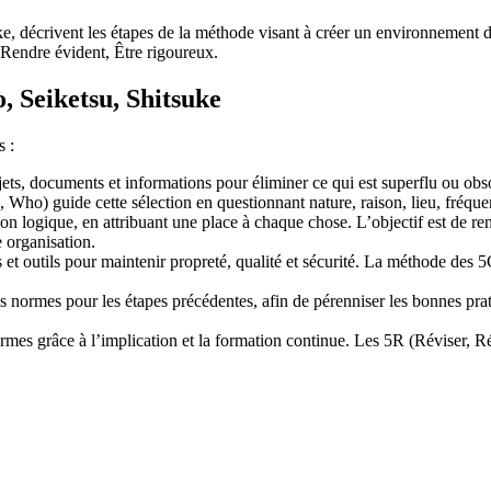
tsuke, décrivent les étapes de la méthode visant à créer un environnemen
endre évident, Être rigoureux.
o, Seiketsu, Shitsuke
s :
ets, documents et informations pour éliminer ce qui est superflu ou obsolè
o) guide cette sélection en questionnant nature, raison, lieu, fréquen
façon logique, en attribuant une place à chaque chose. L’objectif est de r
e organisation.
s et outils pour maintenir propreté, qualité et sécurité. La méthode de
s normes pour les étapes précédentes, afin de pérenniser les bonnes prat
ormes grâce à l’implication et la formation continue. Les 5R (Réviser,