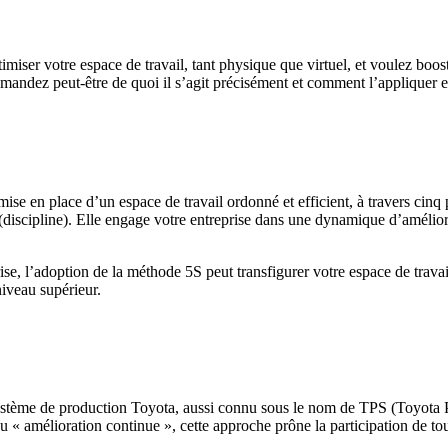
ser votre espace de travail, tant physique que virtuel, et voulez booster
andez peut-être de quoi il s’agit précisément et comment l’appliquer e
e en place d’un espace de travail ordonné et efficient, à travers cinq p
ke (discipline). Elle engage votre entreprise dans une dynamique d’amélior
e, l’adoption de la méthode 5S peut transfigurer votre espace de travail,
niveau supérieur.
stème de production Toyota, aussi connu sous le nom de TPS (Toyota Pr
 ou « amélioration continue », cette approche prône la participation de to