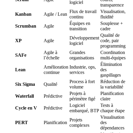
logiciel
transparence
Flux de travail
Visualisation,
Kanban
Agile / Lean
continu
fluidité
Équipes en
Souplesse +
Scrumban
Agile
transition
cadre
Qualité de
Développement
XP
Agile
code, pair
logiciel
programming
Agile à
Grandes
Coordination
SAFe
l’échelle
organisations
multi-équipes
Élimination
Amélioration
Industrie, ops,
Lean
des
continue
services
gaspillages
Process à fort
Réduction de
Six Sigma
Qualité
volume
la variabilité
Projets à
Planification
Waterfall
Prédictive
périmètre figé
claire
Logiciel
Tests à
Cycle en V
Prédictive
embarqué, BTP
chaque étape
Visualisation
Projets
PERT
Planification
des
complexes
dépendances