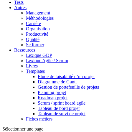
Tests
Autres
Management
Méthodologies
Carrière
Organisation
Productivité
Qualité
Se former
Ressources
Lexique GDP
Lexique Agile / Scrum
Livres
Templates
Étude de faisabilité d’un projet
Diagramme de Gantt
Gestion de portefeuille de projets
Planning projet
Roadmap projet
Scrum / sprint board agile
Tableau de bord projet
Tableau de suivi de projet
Fiches métiers
Sélectionner une page