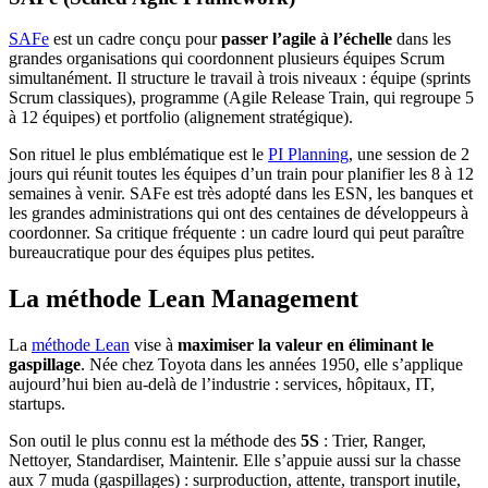
SAFe
est un cadre conçu pour
passer l’agile à l’échelle
dans les
grandes organisations qui coordonnent plusieurs équipes Scrum
simultanément. Il structure le travail à trois niveaux : équipe (sprints
Scrum classiques), programme (Agile Release Train, qui regroupe 5
à 12 équipes) et portfolio (alignement stratégique).
Son rituel le plus emblématique est le
PI Planning
, une session de 2
jours qui réunit toutes les équipes d’un train pour planifier les 8 à 12
semaines à venir. SAFe est très adopté dans les ESN, les banques et
les grandes administrations qui ont des centaines de développeurs à
coordonner. Sa critique fréquente : un cadre lourd qui peut paraître
bureaucratique pour des équipes plus petites.
La méthode Lean Management
La
méthode Lean
vise à
maximiser la valeur en éliminant le
gaspillage
. Née chez Toyota dans les années 1950, elle s’applique
aujourd’hui bien au-delà de l’industrie : services, hôpitaux, IT,
startups.
Son outil le plus connu est la méthode des
5S
: Trier, Ranger,
Nettoyer, Standardiser, Maintenir. Elle s’appuie aussi sur la chasse
aux 7 muda (gaspillages) : surproduction, attente, transport inutile,