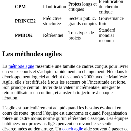
Identification
Projets longs et
CPM
Planification
du chemin
critiques
critique
Prédictive
Secteur public,
Gouvernance
PRINCE2
structurée
grands comptes
forte
Standard
Tous types de
PMBOK
Référentiel
mondial
projets
reconnu
Les méthodes agiles
La
méthode agile
rassemble une famille de cadres conçus pour livrer
en cycles courts et s’adapter rapidement au changement. Née dans le
développement logiciel au début des années 2000 avec le Manifeste
Agile, elle s’est diffusée à tous les secteurs où l’incertitude est forte.
Son principe central : livrer de la valeur incrémentale, intégrer le
retour utilisateur en continu, et ajuster la trajectoire à chaque
itération.
L’agile est particulièrement adapté quand les besoins évoluent en
cours de route, quand l’équipe est autonome et quand l’organisation
tolère un cadre moins normé qu’un référentiel classique. Les équipes
habituées aux processus figés peuvent en revanche se sentir
désarçonnées au démarrage. Un
coach agile
aide souvent à passer ce