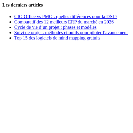
Les derniers articles
CIO Office vs PMO : quelles différences pour la DSI ?
Comparatif des 12 meilleurs ERP du marché en 2026
Cycle de vie d’un projet : phases et modèles
Suivi de projet : méthodes et outils pour piloter l’avancement
Top 15 des logiciels de mind mapping gratuits