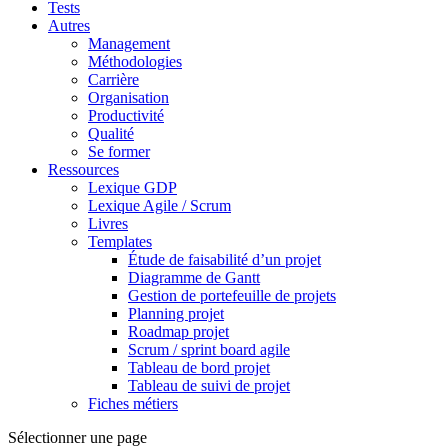
Tests
Autres
Management
Méthodologies
Carrière
Organisation
Productivité
Qualité
Se former
Ressources
Lexique GDP
Lexique Agile / Scrum
Livres
Templates
Étude de faisabilité d’un projet
Diagramme de Gantt
Gestion de portefeuille de projets
Planning projet
Roadmap projet
Scrum / sprint board agile
Tableau de bord projet
Tableau de suivi de projet
Fiches métiers
Sélectionner une page