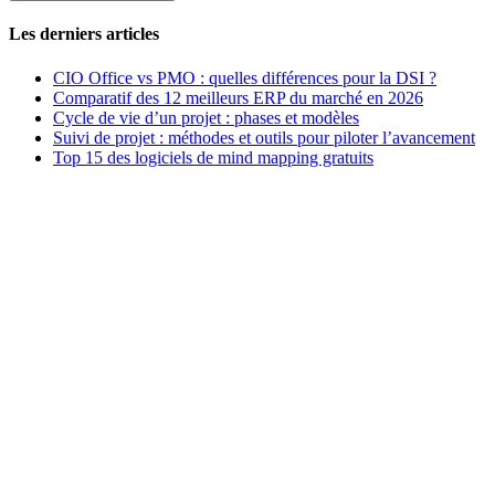
Les derniers articles
CIO Office vs PMO : quelles différences pour la DSI ?
Comparatif des 12 meilleurs ERP du marché en 2026
Cycle de vie d’un projet : phases et modèles
Suivi de projet : méthodes et outils pour piloter l’avancement
Top 15 des logiciels de mind mapping gratuits