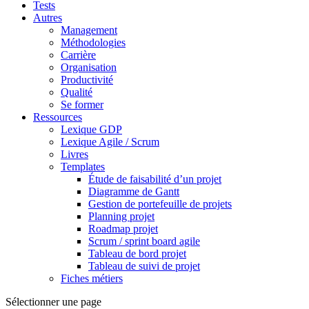
Tests
Autres
Management
Méthodologies
Carrière
Organisation
Productivité
Qualité
Se former
Ressources
Lexique GDP
Lexique Agile / Scrum
Livres
Templates
Étude de faisabilité d’un projet
Diagramme de Gantt
Gestion de portefeuille de projets
Planning projet
Roadmap projet
Scrum / sprint board agile
Tableau de bord projet
Tableau de suivi de projet
Fiches métiers
Sélectionner une page