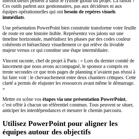
interlocuteurs peinent à saisir le rythme global du projet. La raison ?
Ces outils parlent aux gestionnaires, pas aux décideurs ni aux
équipes opérationnelles qui ont
besoin de repères visuels
immédiats
.
Une présentation PowerPoint bien construite transforme votre feuille
de route en une histoire lisible. Représentez vos jalons sur une
timeline horizontale, matérialisez les phases par des codes couleur
cohérents et hiérarchisez visuellement ce qui relève du livrable
majeur versus ce qui constitue une étape intermédiaire.
Vincent raconte, chef de projet à Paris : « Lors du dernier comité de
lancement que nous avons accompagné, le sponsor a compris en
trente secondes ce que trois pages de planning n’avaient pas réussi à
lui faire voir : le chevauchement entre deux chantiers critiques. Cette
clarté a permis de réajuster les ressources avant même le démarrage.
»
Mettre en scène vos
étapes via une présentation PowerPoint
,
c’est offrir à chacun un référentiel commun. Tous peuvent se situer,
anticiper les interdépendances et mesurer le chemin parcouru.
Utilisez PowerPoint pour aligner les
équipes autour des objectifs