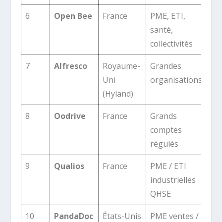
6
Open Bee
France
PME, ETI,
Cof
santé,
pr
collectivités
pa
7
Alfresco
Royaume-
Grandes
EC
Uni
organisations
so
(Hyland)
ou
8
Oodrive
France
Grands
Cl
comptes
so
régulés
Se
9
Qualios
France
PME / ETI
Spé
industrielles
qua
QHSE
90
10
PandaDoc
États-Unis
PME ventes /
Si