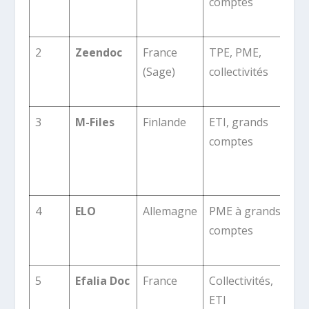
comptes
wo
ag
2
Zeendoc
France
TPE, PME,
Nu
(Sage)
collectivités
PM
sim
3
M-Files
Finlande
ETI, grands
Mé
comptes
+ I
Cu
Ch
4
ELO
Allemagne
PME à grands
La
comptes
co
GE
5
Efalia Doc
France
Collectivités,
GE
ETI
API