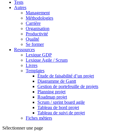
Tests
Autres
Management
Méthodologies
Carrière
Organisation
Productivité
Qualité
Se former
Ressources
Lexique GDP
Lexique Agile / Scrum
Livres
Templates
Étude de faisabilité d’un projet
Diagramme de Gantt
Gestion de portefeuille de projets
Planning projet
Roadmap projet
Scrum / sprint board agile
Tableau de bord projet
Tableau de suivi de projet
Fiches métiers
Sélectionner une page