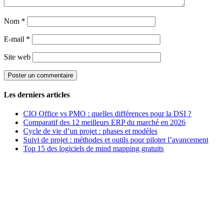
Nom
*
E-mail
*
Site web
Les derniers articles
CIO Office vs PMO : quelles différences pour la DSI ?
Comparatif des 12 meilleurs ERP du marché en 2026
Cycle de vie d’un projet : phases et modèles
Suivi de projet : méthodes et outils pour piloter l’avancement
Top 15 des logiciels de mind mapping gratuits