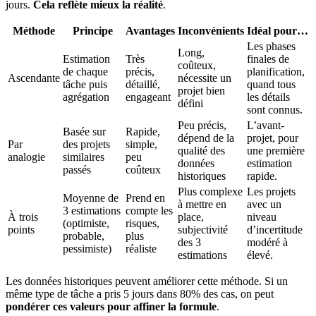
jours.
Cela reflète mieux la réalité
.
Méthode
Principe
Avantages
Inconvénients
Idéal pour…
Les phases
Long,
Estimation
Très
finales de
coûteux,
de chaque
précis,
planification,
Ascendante
nécessite un
tâche puis
détaillé,
quand tous
projet bien
agrégation
engageant
les détails
défini
sont connus.
Peu précis,
L’avant-
Basée sur
Rapide,
dépend de la
projet, pour
Par
des projets
simple,
qualité des
une première
analogie
similaires
peu
données
estimation
passés
coûteux
historiques
rapide.
Plus complexe
Les projets
Moyenne de
Prend en
à mettre en
avec un
3 estimations
compte les
À trois
place,
niveau
(optimiste,
risques,
points
subjectivité
d’incertitude
probable,
plus
des 3
modéré à
pessimiste)
réaliste
estimations
élevé.
Les données historiques peuvent améliorer cette méthode. Si un
même type de tâche a pris 5 jours dans 80% des cas, on peut
pondérer ces valeurs pour affiner la formule
.