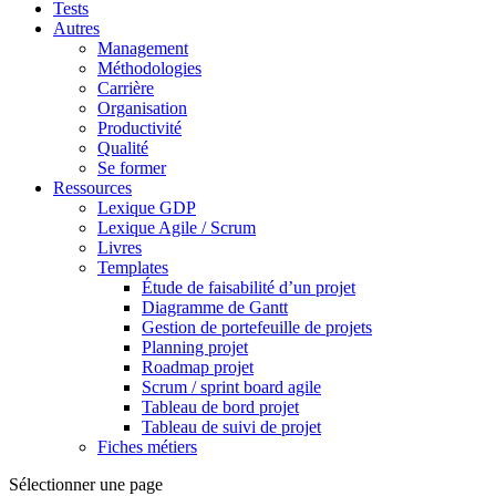
Tests
Autres
Management
Méthodologies
Carrière
Organisation
Productivité
Qualité
Se former
Ressources
Lexique GDP
Lexique Agile / Scrum
Livres
Templates
Étude de faisabilité d’un projet
Diagramme de Gantt
Gestion de portefeuille de projets
Planning projet
Roadmap projet
Scrum / sprint board agile
Tableau de bord projet
Tableau de suivi de projet
Fiches métiers
Sélectionner une page