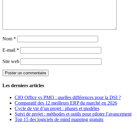
Nom
*
E-mail
*
Site web
Les derniers articles
CIO Office vs PMO : quelles différences pour la DSI ?
Comparatif des 12 meilleurs ERP du marché en 2026
Cycle de vie d’un projet : phases et modèles
Suivi de projet : méthodes et outils pour piloter l’avancement
Top 15 des logiciels de mind mapping gratuits