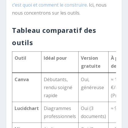
c’est quoi et comment le construire
. Ici, nous
nous concentrons sur les outils.
Tableau comparatif des
outils
Outil
Idéal pour
Version
À parti
gratuite
de
Canva
Débutants,
Oui,
≈ 12
rendu soigné
généreuse
€/mois
rapide
(Pro)
Lucidchart
Diagrammes
Oui (3
≈ 9 €/m
professionnels
documents)