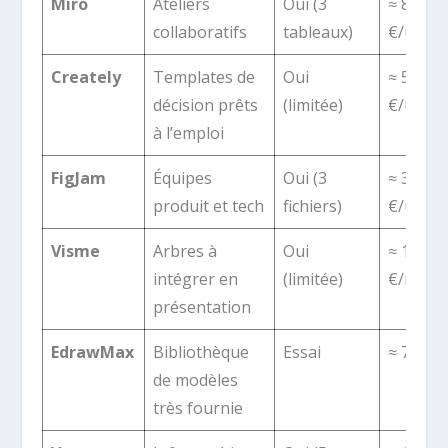
Miro
Ateliers
Oui (3
≈ 8
collaboratifs
tableaux)
€/util./
Creately
Templates de
Oui
≈ 5
décision prêts
(limitée)
€/util./
à l’emploi
FigJam
Équipes
Oui (3
≈ 3
produit et tech
fichiers)
€/util./
Visme
Arbres à
Oui
≈ 12
intégrer en
(limitée)
€/mois
présentation
EdrawMax
Bibliothèque
Essai
≈ 76 €/
de modèles
très fournie