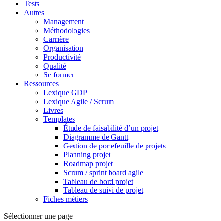
Tests
Autres
Management
Méthodologies
Carrière
Organisation
Productivité
Qualité
Se former
Ressources
Lexique GDP
Lexique Agile / Scrum
Livres
Templates
Étude de faisabilité d’un projet
Diagramme de Gantt
Gestion de portefeuille de projets
Planning projet
Roadmap projet
Scrum / sprint board agile
Tableau de bord projet
Tableau de suivi de projet
Fiches métiers
Sélectionner une page