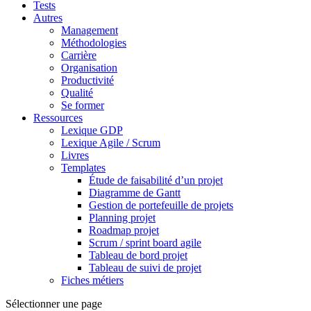
Tests
Autres
Management
Méthodologies
Carrière
Organisation
Productivité
Qualité
Se former
Ressources
Lexique GDP
Lexique Agile / Scrum
Livres
Templates
Étude de faisabilité d’un projet
Diagramme de Gantt
Gestion de portefeuille de projets
Planning projet
Roadmap projet
Scrum / sprint board agile
Tableau de bord projet
Tableau de suivi de projet
Fiches métiers
Sélectionner une page