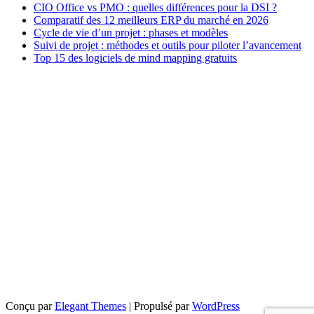
CIO Office vs PMO : quelles différences pour la DSI ?
Comparatif des 12 meilleurs ERP du marché en 2026
Cycle de vie d’un projet : phases et modèles
Suivi de projet : méthodes et outils pour piloter l’avancement
Top 15 des logiciels de mind mapping gratuits
Conçu par
Elegant Themes
| Propulsé par
WordPress