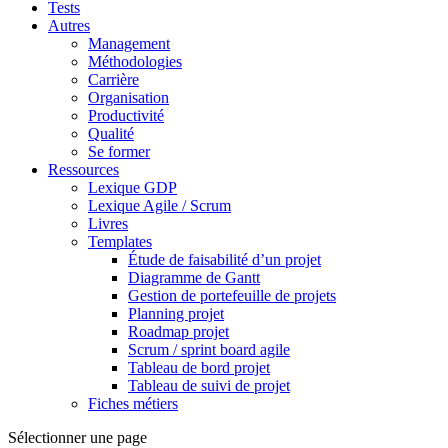
Tests
Autres
Management
Méthodologies
Carrière
Organisation
Productivité
Qualité
Se former
Ressources
Lexique GDP
Lexique Agile / Scrum
Livres
Templates
Étude de faisabilité d’un projet
Diagramme de Gantt
Gestion de portefeuille de projets
Planning projet
Roadmap projet
Scrum / sprint board agile
Tableau de bord projet
Tableau de suivi de projet
Fiches métiers
Sélectionner une page