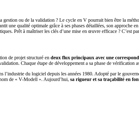
la gestion ou de la validation ? Le cycle en V pourrait bien être la mét
ntit une qualité optimale grâce à ses phases détaillées, son approche en 
iques. Prêt à maîtriser les clés d’une mise en œuvre efficace ? C’est part
ion de projet structuré en
deux flux principaux avec une correspond
 la validation. Chaque étape de développement a sa phase de vérification a
 l’industrie du logiciel depuis les années 1980. Adopté par le gouverne
e nom de « V-Modell ». Aujourd’hui,
sa rigueur et sa traçabilité en fo