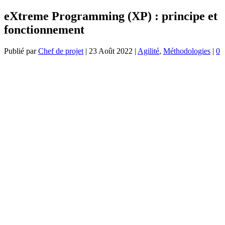
eXtreme Programming (XP) : principe et
fonctionnement
Publié par
Chef de projet
|
23 Août 2022
|
Agilité
,
Méthodologies
|
0