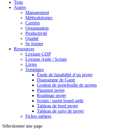
Tests
Autres
Management
Méthodologies
Carrière
Organisation
Productivité
Qualité
Se former
Ressources
Lexique GDP
Lexique Agile / Scrum
Livres
Templates
Étude de faisabilité d’un projet
Diagramme de Gantt
Gestion de portefeuille de projets
Planning projet
Roadmap projet
Scrum / sprint board agile
Tableau de bord projet
Tableau de suivi de projet
Fiches métiers
Sélectionner une page