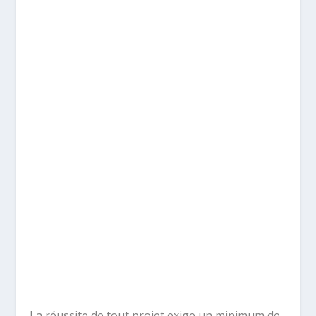
La réussite de tout projet exige un minimum de