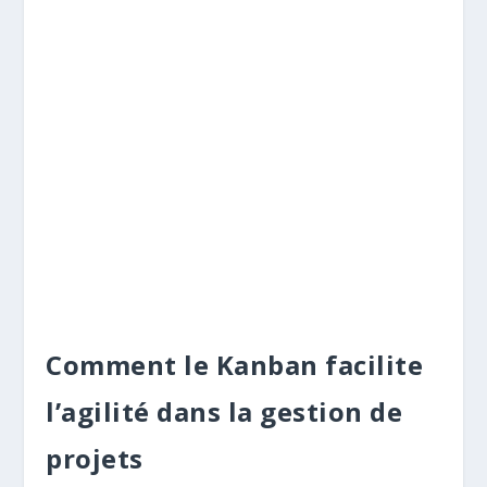
Comment le Kanban facilite
l’agilité dans la gestion de
projets
Le Kanban est l’une des deux méthodes Agile les
plus utilisées au monde, avec Scrum. Il soutient
l’agilité projet à trois niveaux :