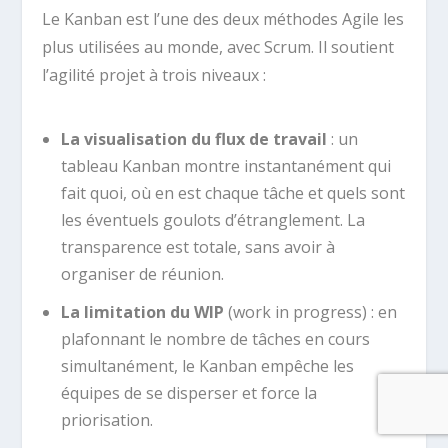
La visualisation du flux de travail
: un
tableau Kanban montre instantanément qui
fait quoi, où en est chaque tâche et quels sont
les éventuels goulots d’étranglement. La
transparence est totale, sans avoir à
organiser de réunion.
La limitation du WIP
(work in progress) : en
plafonnant le nombre de tâches en cours
simultanément, le Kanban empêche les
équipes de se disperser et force la
priorisation.
L’amélioration continue
: les indicateurs de
flux (temps de cycle, débit, diagramme de flux
cumulé) permettent d’identifier les points de
friction et d’ajuster le processus en
permanence.