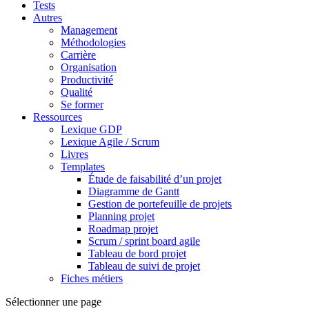
Tests
Autres
Management
Méthodologies
Carrière
Organisation
Productivité
Qualité
Se former
Ressources
Lexique GDP
Lexique Agile / Scrum
Livres
Templates
Étude de faisabilité d’un projet
Diagramme de Gantt
Gestion de portefeuille de projets
Planning projet
Roadmap projet
Scrum / sprint board agile
Tableau de bord projet
Tableau de suivi de projet
Fiches métiers
Sélectionner une page