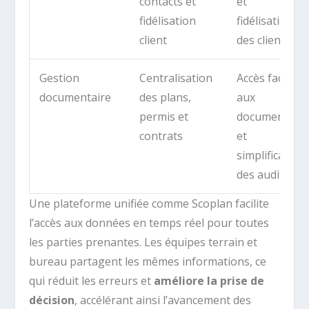
contacts et
et
fidélisation
fidélisation
client
des clients
Gestion
Centralisation
Accès facilité
documentaire
des plans,
aux
permis et
documents
contrats
et
simplification
des audits
Une plateforme unifiée comme Scoplan facilite
l’accès aux données en temps réel pour toutes
les parties prenantes. Les équipes terrain et
bureau partagent les mêmes informations, ce
qui réduit les erreurs et
améliore la prise de
décision
, accélérant ainsi l’avancement des