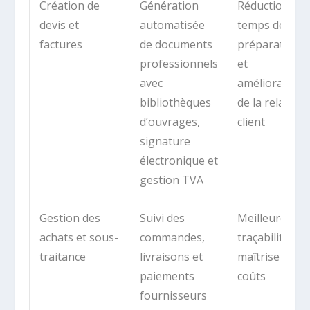
Création de
Génération
Réduction du
devis et
automatisée
temps de
factures
de documents
préparation
professionnels
et
avec
amélioration
bibliothèques
de la relation
d’ouvrages,
client
signature
électronique et
gestion TVA
Gestion des
Suivi des
Meilleure
achats et sous-
commandes,
traçabilité et
traitance
livraisons et
maîtrise des
paiements
coûts
fournisseurs