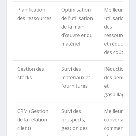
Planification
Optimisation
Meilleure
des ressources
de l’utilisation
utilisation
de la main-
des
d’œuvre et du
ressources
matériel
et réduction
des coûts
Gestion des
Suivi des
Réduction
stocks
matériaux et
des pénuries
fournitures
et
gaspillages
CRM (Gestion
Suivi des
Meilleure
de la relation
prospects,
conversion
client)
gestion des
commerciale