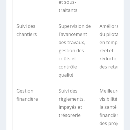
et sous-
traitants
Suivi des
Supervision de
Amélioration
chantiers
l’avancement
du pilotage
des travaux,
en temps
gestion des
réel et
coûts et
réduction
contrôle
des retards
qualité
Gestion
Suivi des
Meilleure
financière
règlements,
visibilité sur
impayés et
la santé
trésorerie
financière
des projets