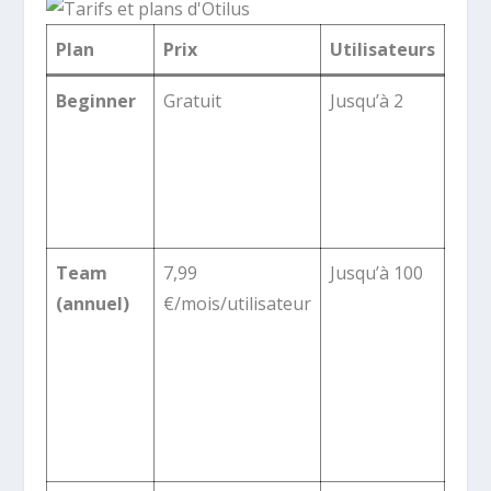
Plan
Prix
Utilisateurs
Incl
Beginner
Gratuit
Jusqu’à 2
1 ta
cart
tâch
scén
app
Team
7,99
Jusqu’à 100
20 t
(annuel)
€/mois/utilisateur
cart
illim
scén
illim
Mo/
sup