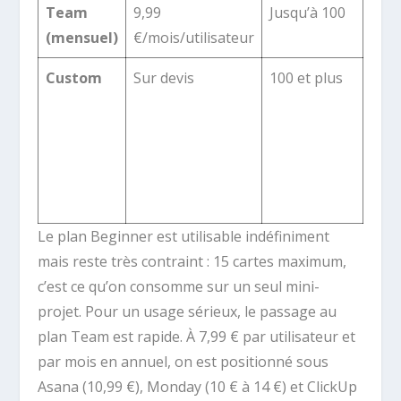
Team
9,99
Jusqu’à 100
Ide
(mensuel)
€/mois/utilisateur
ann
Custom
Sur devis
100 et plus
UI
pers
dev 
sync
ERP/
dégr
Le plan Beginner est utilisable indéfiniment
mais reste très contraint : 15 cartes maximum,
c’est ce qu’on consomme sur un seul mini-
projet. Pour un usage sérieux, le passage au
plan Team est rapide. À 7,99 € par utilisateur et
par mois en annuel, on est positionné sous
Asana (10,99 €), Monday (10 € à 14 €) et ClickUp