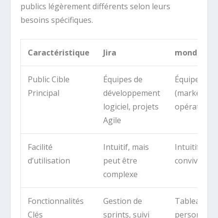
publics légèrement différents selon leurs
besoins spécifiques.
Caractéristique
Jira
monday.c
Public Cible
Équipes de
Équipes var
Principal
développement
(marketing,
logiciel, projets
opérations, 
Agile
Facilité
Intuitif, mais
Intuitif et
d’utilisation
peut être
convivial
complexe
Fonctionnalités
Gestion de
Tableaux
Clés
sprints, suivi
personnalis