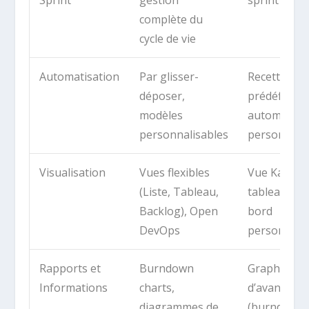
complète du
cycle de vie
Automatisation
Par glisser-
Recettes
déposer,
prédéfinies
modèles
automatisa
personnalisables
personnali
Visualisation
Vues flexibles
Vue Kanban
(Liste, Tableau,
tableaux de
Backlog), Open
bord
DevOps
personnali
Rapports et
Burndown
Graphiques
Informations
charts,
d’avanceme
diagrammes de
(burndown