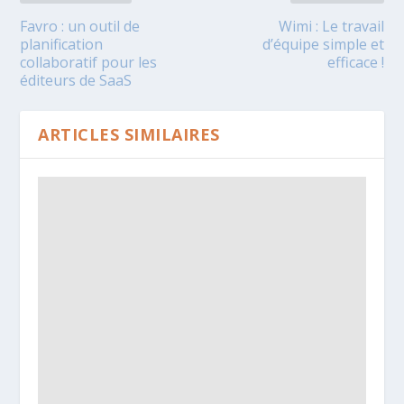
Favro : un outil de
Wimi : Le travail
planification
d’équipe simple et
collaboratif pour les
efficace !
éditeurs de SaaS
ARTICLES SIMILAIRES